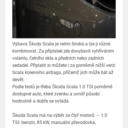
Výbava Škody Scala je velmi široká a lze ji různé
kombinovat. Za příplatek jde dovybavit vyhříváním
volantu, čelního skla a předních nebo zadních
sedadel. Připlatit si můžete i za poměrně nižší verzi
Scala kolenního airbagu, přičemž jich může bát až
devět.
Podle testů je třeba Škoda Scala 1.0 TSI poměrně
dostupné auto, které zvenku a uvnitř působí
hodnotně a dobře se ovládá.
Škoda Scala má na výběr ze čtyř motorů: – 1.0
TSI- benzín, 85 kW, manuální převodovka,