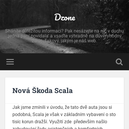
Dzone
Sháníte důležitou informaci? Pak nesázejte na nic v duchu
‚jedna paní povídala‘ a vsaďte výhradně na důvěryhodný
zdroj. Takový, jakým je náš web.
Nová Škoda Scala
Jak jsme zmínili v úvodu, že tato dvě auta jsou si
podobná, Scala je však v základním vybavení o sto
tisíc korun dražší. Využití zde především našlo
zabudování řady asistenčních a komfortních