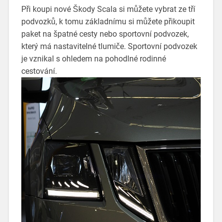
Při koupi nové Škody Scala si můžete vybrat ze tří
podvozků, k tomu základnímu si můžete přikoupit
paket na špatné cesty nebo sportovní podvozek,
který má nastavitelné tlumiče. Sportovní podvozek
je vznikal s ohledem na pohodlné rodinné
cestování.