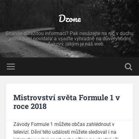
Dzone
Sháníte důležitou informaci? Pak nesázejte na nic v duchu
‚jedna paní povídala‘ a vsaďte výhradně na důvěryhodný
zdroj. Takový, jakým je náš web.
Mistrovství světa Formule 1 v
roce 2018
Závody Formule 1 můžete občas zahlédnout v
televizi. Dění této události můžete sledovat i na