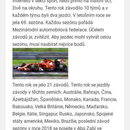
internetu v sekci sport, nebo přímo na vlastní oči,
živě na okruhu. Tento rok závodilo 10 týmů a v
každém týmu byli dva jezdci. V letošním roce se
jela 69. sezóna. Každou sezónu pořádá
Mezinárodní automobilová federace. Účelem
závodů je, zvítězit. Aby jezdec mohl vyhrát celou
sezónu, musí nasbírat nejvíce bodů.
Tento rok se jelo 21 závodů. Tento rok se jezdily
závody v těchto zemích: Austrálie, Bahrajn, Čína,
Ázerbájdžán, Španělsko, Monako, Kanada, Francie,
Rakousko, Velká Británie, Německo, Maďarsko,
Belgie, Itálie, Singapur, Rusko, Japonsko, Spojené
státy americké, Mexiko, Brazílie, poslední závod
sezóny v roce 2018 se pojede v Abú Zabí ve