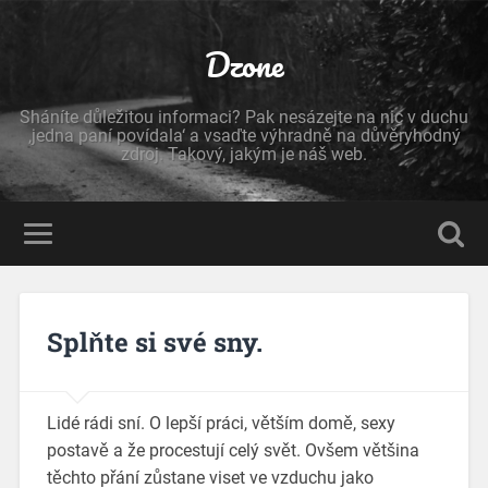
Dzone
Sháníte důležitou informaci? Pak nesázejte na nic v duchu
‚jedna paní povídala‘ a vsaďte výhradně na důvěryhodný
zdroj. Takový, jakým je náš web.
Splňte si své sny.
Lidé rádi sní. O lepší práci, větším domě, sexy
postavě a že procestují celý svět. Ovšem většina
těchto přání zůstane viset ve vzduchu jako