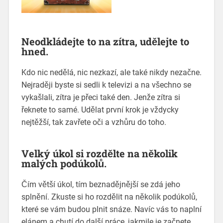
Neodkládejte to na zítra, udělejte to
hned.
Kdo nic nedělá, nic nezkazí, ale také nikdy nezačne.
Nejraději byste si sedli k televizi a na všechno se
vykašlali, zítra je přeci také den. Jenže zítra si
řeknete to samé. Udělat první krok je vždycky
nejtěžší, tak zavřete oči a vzhůru do toho.
Velký úkol si rozdělte na několik
malých podúkolů.
Čím větší úkol, tím beznadějnější se zdá jeho
splnění. Zkuste si ho rozdělit na několik podúkolů,
které se vám budou plnit snáze. Navíc vás to naplní
elánem a chutí do další práce, jakmile je začnete