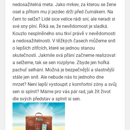
nedosažitelná meta. Jako mrkev, za kterou se žene
osel a přitom mu jí jezdec drží před čumákem. Na
čem to selže? Lidé sice velice rádi sní, ale neradi si
své sny plní. Říká se, že nevědomost je sladká.
Kouzlo nesplněného snu tkví právě v nevědomosti
a nedosažitelnosti. V těžkých časech můžeme snít
o lepších zítřcích, které se jednou stanou
skutečností. Jakmile svá přání začneme realizovat
a selžeme, tak se sen rozplyne. Zbyde jen hořká
pachuť selhání. Možná je bezpečnější a slastnější
stále jen snít. Ale nebude nás to jednoho dne
mrzet? Není lepší vystoupit z komfortní zóny a svůj
sen si splnit? Máme pro vás pár rad, jak žít život
dle svých představ a splnit si
sen
.