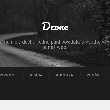
Dzone
e na nic v duchu ‚jedna paní povídala‘ a vsaďte vý
je náš web.
NTERNET
KRÁSA
KULTURA
PENÍZE