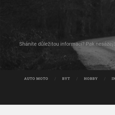
Sháníte důležitou informaci? Pak nesázejt
AUTO MOTO
BYT
HOBBY
I