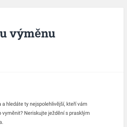
lou výměnu
a hledáte ty nejspolehlivější, kteří vám
o vyměnit? Neriskujte ježdění s prasklým
a.