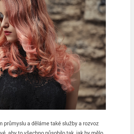
m průmyslu a děláme také služby a rozvoz
ové, aby to všechno působilo tak, jak by mělo.