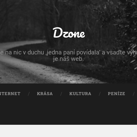
Dzone
e na nic v duchu ‚jedna paní povídala‘ a vsaďte vý
je náš web.
NTERNET
KRÁSA
KULTURA
PENÍZE