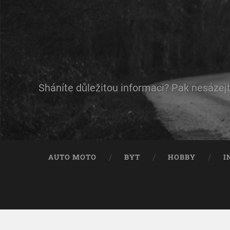
Sháníte důležitou informaci? Pak nesázejt
AUTO MOTO
BYT
HOBBY
I