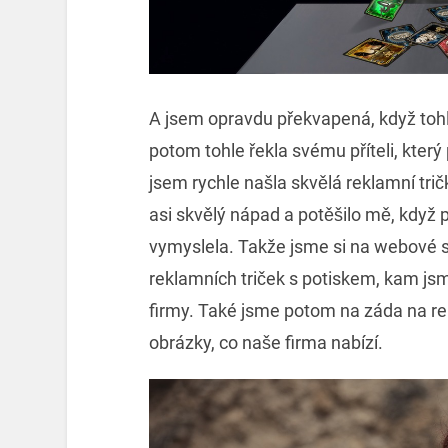
A jsem opravdu překvapená, když tohl
potom tohle řekla svému příteli, který
jsem rychle našla skvělá reklamní trič
asi skvělý nápad a potěšilo mě, když p
vymyslela. Takže jsme si na webové st
reklamních triček s potiskem, kam jsm
firmy. Také jsme potom na záda na re
obrázky, co naše firma nabízí.