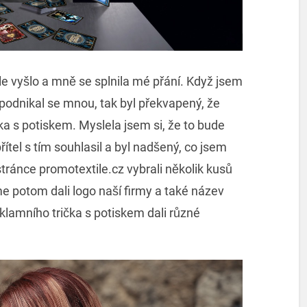
e vyšlo a mně se splnila mé přání. Když jsem
 podnikal se mnou, tak byl překvapený, že
ka s potiskem. Myslela jsem si, že to bude
řítel s tím souhlasil a byl nadšený, co jsem
ránce promotextile.cz vybrali několik kusů
e potom dali logo naší firmy a také název
klamního trička s potiskem dali různé