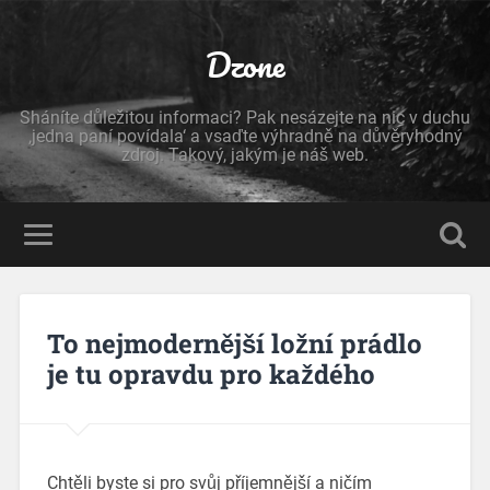
Dzone
Sháníte důležitou informaci? Pak nesázejte na nic v duchu
‚jedna paní povídala‘ a vsaďte výhradně na důvěryhodný
zdroj. Takový, jakým je náš web.
To nejmodernější ložní prádlo
je tu opravdu pro každého
Chtěli byste si pro svůj příjemnější a ničím