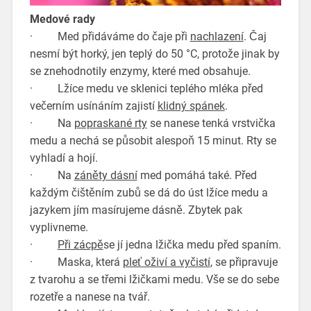
Medové rady
· Med přidáváme do čaje při
nachlazení
. Čaj
nesmí být horký, jen teplý do 50 °C, protože jinak by
se znehodnotily enzymy, které med obsahuje.
· Lžíce medu ve sklenici teplého mléka před
večerním usínáním zajistí
klidný spánek
.
· Na
popraskané rty
se nanese tenká vrstvička
medu a nechá se působit alespoň 15 minut. Rty se
vyhladí a hojí.
· Na
záněty dásní
med pomáhá také. Před
každým čištěním zubů se dá do úst lžíce medu a
jazykem jím masírujeme dásně. Zbytek pak
vyplivneme.
·
Při zácpě
se jí jedna lžička medu před spaním.
· Maska, která
pleť oživí a vyčistí
, se připravuje
z tvarohu a se třemi lžičkami medu. Vše se do sebe
rozetře a nanese na tvář.