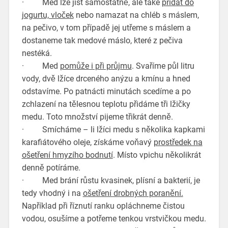
· Med lze jíst samostatně, ale také
přidat do
jogurtu, vloček
nebo namazat na chléb s máslem,
na pečivo, v tom případě jej utřeme s máslem a
dostaneme tak medové máslo, které z pečiva
nestéká.
· Med
pomůže i při průjmu
. Svaříme půl litru
vody, dvě lžíce drceného anýzu a kmínu a hned
odstavíme. Po patnácti minutách scedíme a po
zchlazení na tělesnou teplotu přidáme tři lžičky
medu. Toto množství pijeme třikrát denně.
· Smícháme – li lžíci medu s několika kapkami
karafiátového oleje, získáme voňavý
prostředek na
ošetření hmyzího bodnutí
. Místo vpichu několikrát
denně potíráme.
· Med brání růstu kvasinek, plísní a bakterií, je
tedy vhodný i na
ošetření drobných poranění.
Například při říznutí ranku opláchneme čistou
vodou, osušíme a potřeme tenkou vrstvičkou medu.