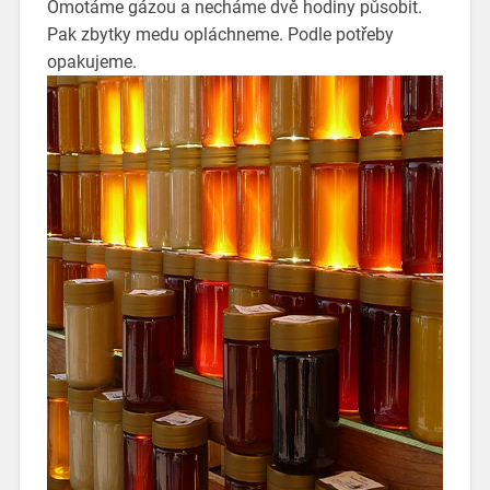
Omotáme gázou a necháme dvě hodiny působit.
Pak zbytky medu opláchneme. Podle potřeby
opakujeme.