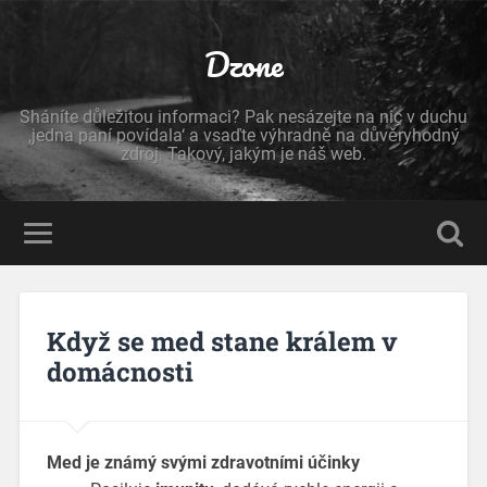
Dzone
Sháníte důležitou informaci? Pak nesázejte na nic v duchu
‚jedna paní povídala‘ a vsaďte výhradně na důvěryhodný
zdroj. Takový, jakým je náš web.
Když se med stane králem v
domácnosti
Med je známý svými zdravotními účinky