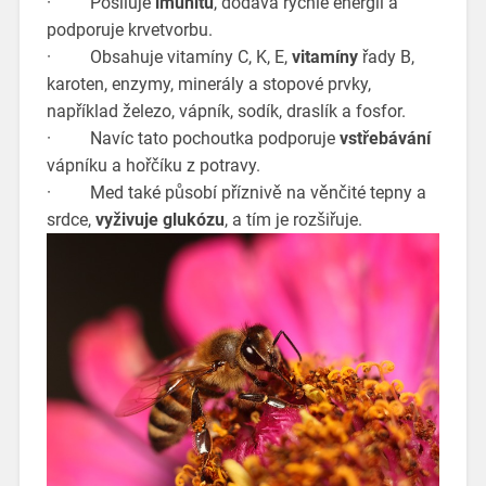
· Posiluje
imunitu
, dodává rychle energii a
podporuje krvetvorbu.
· Obsahuje vitamíny C, K, E,
vitamíny
řady B,
karoten, enzymy, minerály a stopové prvky,
například železo, vápník, sodík, draslík a fosfor.
· Navíc tato pochoutka podporuje
vstřebávání
vápníku a hořčíku z potravy.
· Med také působí příznivě na věnčité tepny a
srdce,
vyživuje glukózu
, a tím je rozšiřuje.