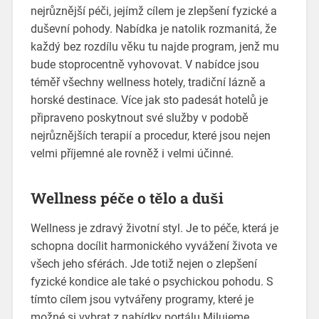
nejrůznější péči, jejímž cílem je zlepšení fyzické a
duševní pohody. Nabídka je natolik rozmanitá, že
každý bez rozdílu věku tu najde program, jenž mu
bude stoprocentně vyhovovat. V nabídce jsou
téměř všechny wellness hotely, tradiční lázně a
horské destinace. Více jak sto padesát hotelů je
připraveno poskytnout své služby v podobě
nejrůznějších terapií a procedur, které jsou nejen
velmi příjemné ale rovněž i velmi účinné.
Wellness péče o tělo a duši
Wellness je zdravý životní styl. Je to péče, která je
schopna docílit harmonického vyvážení života ve
všech jeho sférách. Jde totiž nejen o zlepšení
fyzické kondice ale také o psychickou pohodu. S
tímto cílem jsou vytvářeny programy, které je
možné si vybrat z nabídky portálu Milujeme