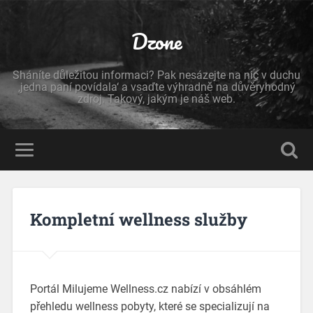
Dzone
Sháníte důležitou informaci? Pak nesázejte na nic v duchu
‚jedna paní povídala‘ a vsaďte výhradně na důvěryhodný
zdroj. Takový, jakým je náš web.
Kompletní wellness služby
Portál Milujeme Wellness.cz nabízí v obsáhlém
přehledu wellness pobyty, které se specializují na