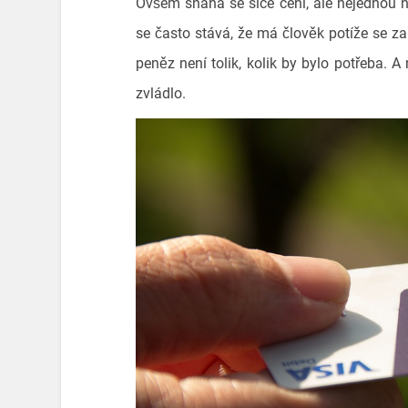
Ovšem snaha se sice cení, ale nejednou 
se často stává, že má člověk potíže se za
peněz není tolik, kolik by bylo potřeba. A 
zvládlo.