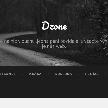
Dzone
e na nic v duchu ‚jedna paní povídala‘ a vsaďte vý
je náš web.
NTERNET
KRÁSA
KULTURA
PENÍZE