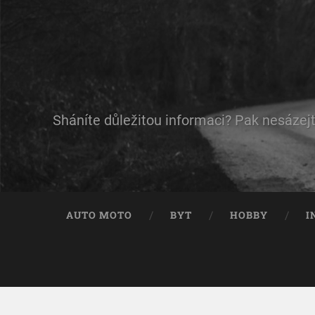
Sháníte důležitou informaci? Pak nesázejt
AUTO MOTO
BYT
HOBBY
I