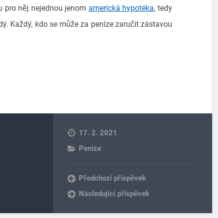
tu pro něj nejednou jenom
americká hypotéka
, tedy
dý. Každý, kdo se může za peníze zaručit zástavou
17. 2. 2021
Peníze
Předchozí příspěvek
Následující příspěvek