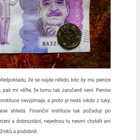
předpokladu, že se najde někdo, kdo by mu peníze
lita, pak mi věřte, že tomu tak zaručeně není. Peníze
nstituce nevyjímaje, a proto je nedá nikdo z ruky,
se shledá. Finanční instituce tak požadují po
rzení a dobrozdání, nejednou tu nesmí chybět ani
lužníků a podobně.