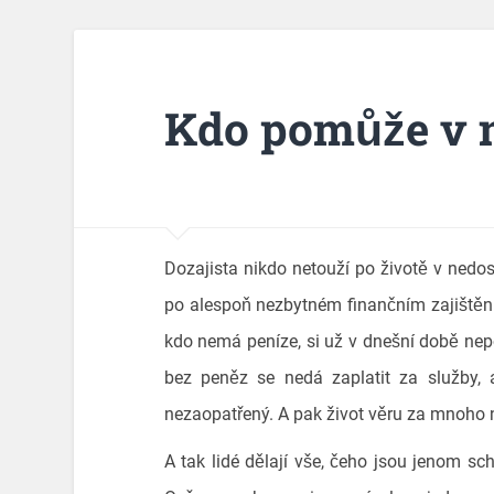
Kdo pomůže v 
Dozajista nikdo netouží po životě v nedos
po alespoň nezbytném finančním zajištění
kdo nemá peníze, si už v dnešní době nepo
bez peněz se nedá zaplatit za služby, 
nezaopatřený. A pak život věru za mnoho n
A tak lidé dělají vše, čeho jsou jenom sc