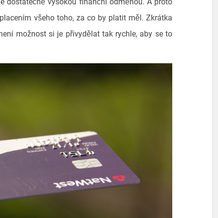
ne dostatečně vysokou finanční odměnou. A proto
placením všeho toho, za co by platit měl. Zkrátka
není možnost si je přivydělat tak rychle, aby se to