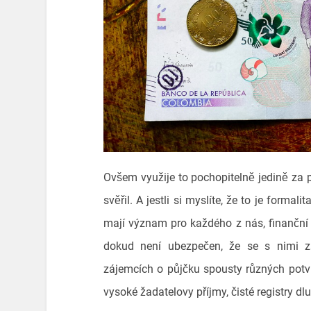
Ovšem využije to pochopitelně jedině za 
svěřil. A jestli si myslíte, že to je forma
mají význam pro každého z nás, finanční i
dokud není ubezpečen, že se s nimi za
zájemcích o půjčku spousty různých potv
vysoké žadatelovy příjmy, čisté registry d