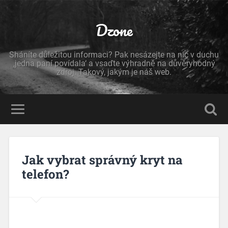
Dzone
Sháníte důležitou informaci? Pak nesázejte na nic v duchu
‚jedna paní povídala‘ a vsaďte výhradně na důvěryhodný
zdroj. Takový, jakým je náš web.
Jak vybrat správný kryt na
telefon?