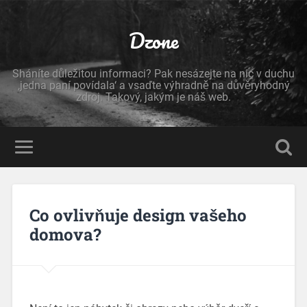
Dzone
Sháníte důležitou informaci? Pak nesázejte na nic v duchu
‚jedna paní povídala‘ a vsaďte výhradně na důvěryhodný
zdroj. Takový, jakým je náš web.
Co ovlivňuje design vašeho
domova?