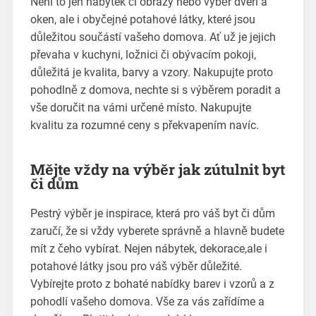
Není to jen nábytek či obrazy nebo výběr dveří a
oken, ale i obyčejné
potahové látky
, které jsou
důležitou součástí vašeho domova. Ať už je jejich
převaha v kuchyni, ložnici či obývacím pokoji,
důležitá je kvalita, barvy a vzory. Nakupujte proto
pohodlně z domova, nechte si s výběrem poradit a
vše doručit na vámi určené místo. Nakupujte
kvalitu za rozumné ceny s překvapením navíc.
Mějte vždy na výběr jak zútulnit byt
či dům
Pestrý výběr je inspirace, která pro váš byt či dům
zaručí, že si vždy vyberete správně a hlavně budete
mít z čeho vybírat. Nejen nábytek, dekorace,ale i
potahové látky jsou pro váš výběr důležité.
Vybírejte proto z bohaté nabídky barev i vzorů a z
pohodlí vašeho domova. Vše za vás zařídíme a