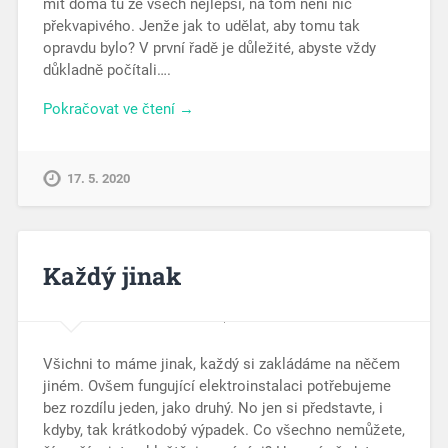
mít doma tu ze všech nejlepší, na tom není nic
překvapivého. Jenže jak to udělat, aby tomu tak
opravdu bylo? V první řadě je důležité, abyste vždy
důkladně počítali….
Pokračovat ve čtení →
17. 5. 2020
Každý jinak
Všichni to máme jinak, každý si zakládáme na něčem
jiném. Ovšem fungující elektroinstalaci potřebujeme
bez rozdílu jeden, jako druhý. No jen si představte, i
kdyby, tak krátkodobý výpadek. Co všechno nemůžete,