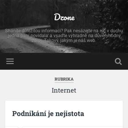
Dzone
Sháníte důležitou informaci? Pak nesázejte na nic v duchu
‚jedna paní povídala‘ a vsaďte výhradně na důvěryhodný
zdroj. Takový, jakým je náš web.
RUBRIKA
Internet
Podnikání je nejistota